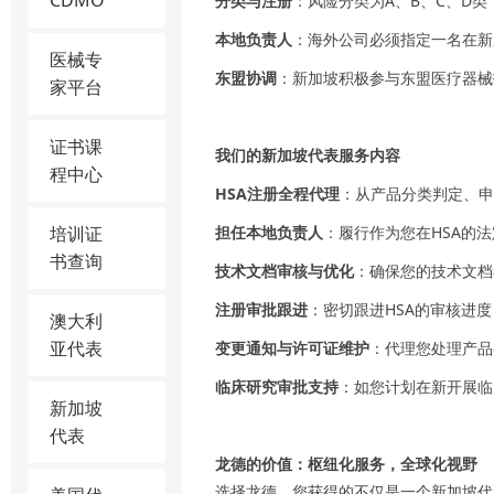
CDMO
分类与注册
：风险分类为A、B、C、D类
本地负责人
：海外公司必须指定一名在新
医械专
东盟协调
：新加坡积极参与东盟医疗器械
家平台
证书课
我们的新加坡代表服务内容
程中心
HSA注册全程代理
：从产品分类判定、申
培训证
担任本地负责人
：履行作为您在HSA的
书查询
技术文档审核与优化
：确保您的技术文档
注册审批跟进
：密切跟进HSA的审核进
澳大利
亚代表
变更通知与许可证维护
：代理您处理产品
临床研究审批支持
：如您计划在新开展临
新加坡
代表
龙德的价值：枢纽化服务，全球化视野
选择龙德，您获得的不仅是一个新加坡代