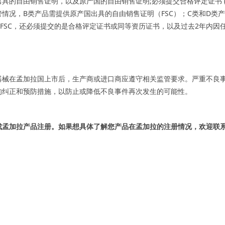
具的自由销售证明，以及原产国的自由销售证明;必须提交合格评定证书 (
情况，B类产品需提供原产国出具的自由销售证明（FSC）；C类和D类
国FSC，还必须提交的是合格评定证书或同等资历证书，以及过去2年内
疗器械在孟加拉国上市后，生产商或进口商应遵守相关监管要求。严重不良
的纠正和预防措施，以防止或降低不良事件再次发生的可能性。
成
孟加拉
产品注册。如果想具体了解您产品在
孟加拉
的注册情况，欢迎联